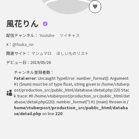
風花りん
配信チャンネル：
Youtube
ツイキャス
X：
@fuuka_rin
関連サイト：
マシュマロ
ほしいものリスト
デビュー日：2019/05/26
チャンネル登録者数：
Fatal error
: Uncaught TypeError: number_format(): Argument
#1 ($num) must be of type float, string given in /home/vtuberp
ost/production_src/public_html/database/detail.php:220 Stac
k trace: #0 /home/vtuberpost/production_src/public_html/dat
abase/detail.php(220): number_format('') #1 {main} thrown in
/
home/vtuberpost/production_src/public_html/databa
se/detail.php
on line
220