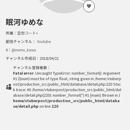
眠河ゆめな
所属：
空想コード+
配信チャンネル：
Youtube
X：
@nemu_kawa
チャンネル作成日：2018/04/21
チャンネル登録者数：
Fatal error
: Uncaught TypeError: number_format(): Argument
#1 ($num) must be of type float, string given in /home/vtuberp
ost/production_src/public_html/database/detail.php:220 Stac
k trace: #0 /home/vtuberpost/production_src/public_html/dat
abase/detail.php(220): number_format('') #1 {main} thrown in
/
home/vtuberpost/production_src/public_html/databa
se/detail.php
on line
220