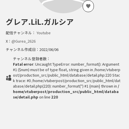
グレア.LiL.ガルシア
配信チャンネル：
Youtube
X：
@Gurea_2626
チャンネル作成日：2022/06/06
チャンネル登録者数：
Fatal error
: Uncaught TypeError: number_format(): Argument
#1 ($num) must be of type float, string given in /home/vtuberp
ost/production_src/public_html/database/detail.php:220 Stac
k trace: #0 /home/vtuberpost/production_src/public_html/dat
abase/detail.php(220): number_format('') #1 {main} thrown in
/
home/vtuberpost/production_src/public_html/databa
se/detail.php
on line
220