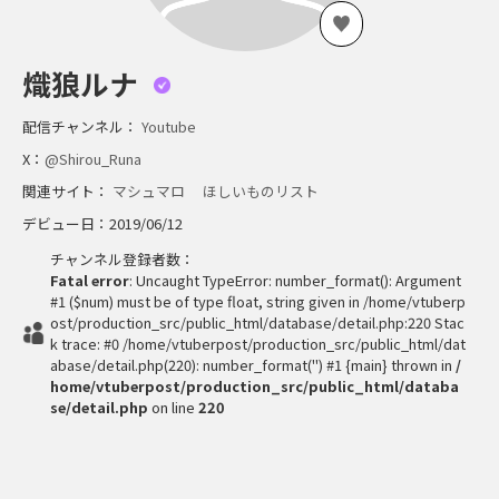
熾狼ルナ
配信チャンネル：
Youtube
X：
@Shirou_Runa
関連サイト：
マシュマロ
ほしいものリスト
デビュー日：2019/06/12
チャンネル登録者数：
Fatal error
: Uncaught TypeError: number_format(): Argument
#1 ($num) must be of type float, string given in /home/vtuberp
ost/production_src/public_html/database/detail.php:220 Stac
k trace: #0 /home/vtuberpost/production_src/public_html/dat
abase/detail.php(220): number_format('') #1 {main} thrown in
/
home/vtuberpost/production_src/public_html/databa
se/detail.php
on line
220