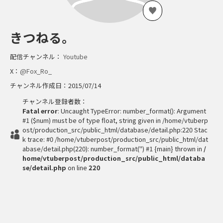
きつねる。
配信チャンネル：
Youtube
X：
@Fox_Ro_
チャンネル作成日：2015/07/14
チャンネル登録者数：
Fatal error
: Uncaught TypeError: number_format(): Argument
#1 ($num) must be of type float, string given in /home/vtuberp
ost/production_src/public_html/database/detail.php:220 Stac
k trace: #0 /home/vtuberpost/production_src/public_html/dat
abase/detail.php(220): number_format('') #1 {main} thrown in
/
home/vtuberpost/production_src/public_html/databa
se/detail.php
on line
220