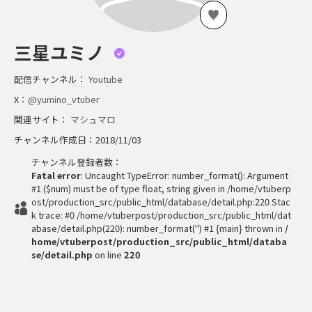
三星ユミノ
配信チャンネル：
Youtube
X：
@yumino_vtuber
関連サイト：
マシュマロ
チャンネル作成日：2018/11/03
チャンネル登録者数：
Fatal error
: Uncaught TypeError: number_format(): Argument
#1 ($num) must be of type float, string given in /home/vtuberp
ost/production_src/public_html/database/detail.php:220 Stac
k trace: #0 /home/vtuberpost/production_src/public_html/dat
abase/detail.php(220): number_format('') #1 {main} thrown in
/
home/vtuberpost/production_src/public_html/databa
se/detail.php
on line
220