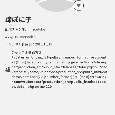
蹄ぽに子
配信チャンネル：
Youtube
X：
@HizumePonico
チャンネル作成日：2018/10/15
チャンネル登録者数：
Fatal error
: Uncaught TypeError: number_format(): Argument
#1 ($num) must be of type float, string given in /home/vtuberp
ost/production_src/public_html/database/detail.php:220 Stac
k trace: #0 /home/vtuberpost/production_src/public_html/dat
abase/detail.php(220): number_format('') #1 {main} thrown in
/
home/vtuberpost/production_src/public_html/databa
se/detail.php
on line
220