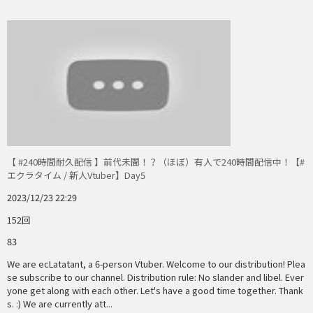
【 #240時間耐久配信 】前代未聞！？（ほぼ）有人で240時間配信中！【#
エクラタイム / 新人Vtuber】Day5
2023/12/23 22:29
152回
83
We are ecLatatant, a 6-person Vtuber. Welcome to our distribution! Plea
se subscribe to our channel. Distribution rule: No slander and libel. Ever
yone get along with each other. Let's have a good time together. Thank
s. :) We are currently att...