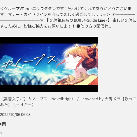
＜グループVTuberエクラタタンです！見つけてくれてありがとうございま
す！マナー・ガイドラインを守って楽しく過ごしましょう✨＞ ＊┈┈┈┈┈
┈┈┈┈┈┈┈┈┈┈＊ 【 配信視聴時のお願い-Guide Line- 】 楽しい配信に
するために、皆様ご協力をお願いします！ ●他の方の配信枠...
【高音女子が】カノープス Novelbright / covered by 火鳴メラ【歌って
みた】【＋４キー】
2025/10/06 06:03
0回
1