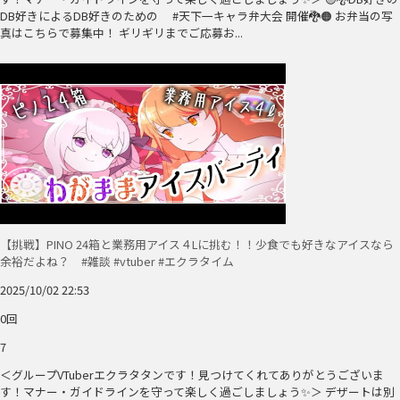
DB好きによるDB好きのための #天下一キャラ弁大会 開催🐉🟠 お弁当の写
真はこちらで募集中！ ギリギリまでご応募お...
【挑戦】PINO 24箱と業務用アイス４Lに挑む！！少食でも好きなアイスなら
余裕だよね？ #雑談 #vtuber #エクラタイム
2025/10/02 22:53
0回
7
＜グループVTuberエクラタタンです！見つけてくれてありがとうございま
す！マナー・ガイドラインを守って楽しく過ごしましょう✨＞ デザートは別