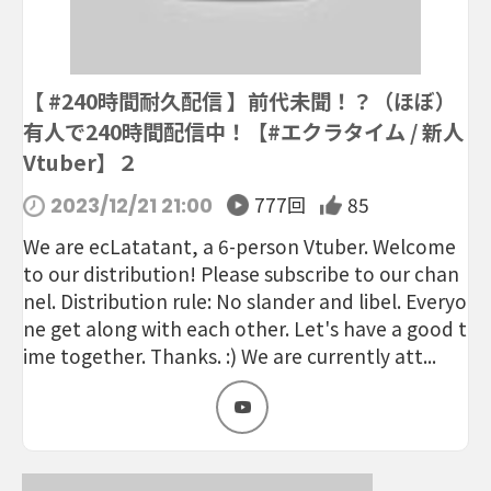
【 #240時間耐久配信 】前代未聞！？（ほぼ）
有人で240時間配信中！【#エクラタイム / 新人
Vtuber】２
777回
85
2023/12/21 21:00
We are ecLatatant, a 6-person Vtuber. Welcome
to our distribution! Please subscribe to our chan
nel. Distribution rule: No slander and libel. Everyo
ne get along with each other. Let's have a good t
ime together. Thanks. :) We are currently att...