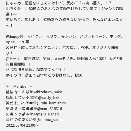
出るために配信をはじめたけれど、反応が「お笑い芸人」！？
明るく楽しく80億人のみんなの笑顔を目指しています！ジャンル超豊
富！👀
笑いあり、癒しあり、感動ありの飽きない配信で、みんなによいユメ
を！
🎮Enjoy勢！マイクラ、マリカ、モンハン、スプラトゥーン、ホラゲ、
Apex、RPG等
🎤歌枠・歌ってみた：アニソン、ボカロ、J-POP。オリジナル曲有
り！
👂トーク：飲酒雑談、実験、企画モノ等。睡眠導入も挑戦中（現状皆
お目目開眼…）
🎨お絵描き配信。超美文字な子も！
📚その他：動画で日常などのおはなし、お話。
＊ Member ＊
緋桜 なこ🌸🦊💗@hizakura_nako
風祈 せてぃ🍀🧚‍♀️💚@setty_kzk
神代 れいん☔👑💛@rain_kamishiro
昊澄 ミィロ🕊️🕊️💙@miiro316316
火鳴 メラ🦖🔥🧡@mera_kanari
紫鈴 ののあ✡💮💜@nonoa_sama
2022/03/04 23:00～