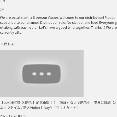
1回
14
We are ecLatatant, a 6-person Vtuber. Welcome to our distribution! Please
subscribe to our channel. Distribution rule: No slander and libel. Everyone g
et along with each other. Let's have a good time together. Thanks. :) We are
currently att...
× 閉じる
【 #240時間耐久配信 】前代未聞！？（ほぼ）有人で配信中！限界に挑戦【#
エクラタイム / 新人Vtuber】Day9 【マリオカート】
2023/12/28 08:35