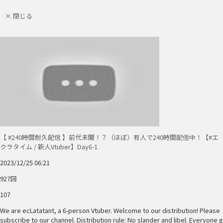
× 閉じる
【 #240時間耐久配信 】前代未聞！？（ほぼ）有人で240時間配信中！【#エ
クラタイム / 新人Vtuber】Day6-1
2023/12/25 06:21
927回
107
We are ecLatatant, a 6-person Vtuber. Welcome to our distribution! Please
subscribe to our channel. Distribution rule: No slander and libel. Everyone g