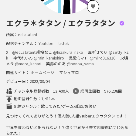
エクラ＊タタン / エクラタタン
所属：
ecLatatant
配信チャンネル：
Youtube
tiktok
X：
@ecLatatant
緋桜なこ
@hizakura_nako
風祈せてぃ
@setty_kz
k
神代れいん
@rain_kamishiro
昊澄ミィロ
@miiro316316
火鳴
メラ
@mera_kanari
紫鈴ののあ
@nonoa_sama
関連サイト：
ホームページ
マシュマロ
デビュー日：2022/03/04
チャンネル登録者数：13,400人
総再生回数：976,238回
動画登録件数：1,411本
配信ジャンル：歌ってみた/ゲーム/雑談/お笑い
見つけてくれてありがとう！個人勢6人組VTuberエクラタタンです！
世界を救わないと出られない！？違う世界から来て図書館に閉じ込め
られた！