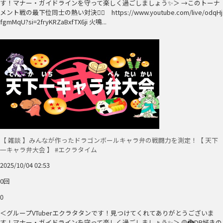
す！マナー・ガイドラインを守って楽しく過ごしましょう✨＞ →このトーナ
メント戦の最下位同士の熱い対決❤️‍🔥 https://www.youtube.com/live/odqHj
fgmMqU?si=2fryKRZaBxfTX6ji 火鳴...
【 雑談 】みんなが作ったドラゴンボールキャラ弁の戦闘力を測定！【 天下
一キャラ弁大会 】 #エクラタイム
2025/10/04 02:53
0回
0
＜グループVTuberエクラタタンです！見つけてくれてありがとうございま
す！マナー・ガイドラインを守って楽しく過ごしましょう✨＞ 🟡🐉DB好きの