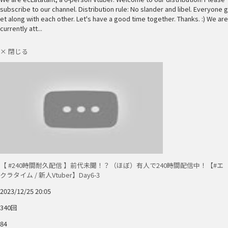
subscribe to our channel. Distribution rule: No slander and libel. Everyone g
et along with each other. Let's have a good time together. Thanks. :) We are
currently att...
× 閉じる
【 #240時間耐久配信 】前代未聞！？（ほぼ）有人で240時間配信中！【#エ
クラタイム / 新人Vtuber】Day6-3
2023/12/25 20:05
340回
84