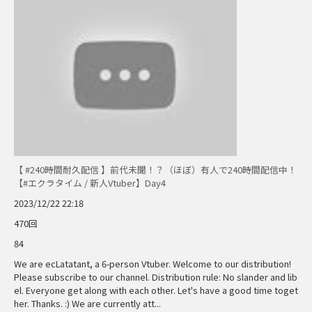
【 #240時間耐久配信 】前代未聞！？（ほぼ）有人で240時間配信中！
【#エクラタイム / 新人Vtuber】Day4
2023/12/22 22:18
470回
84
We are ecLatatant, a 6-person Vtuber. Welcome to our distribution!
Please subscribe to our channel. Distribution rule: No slander and lib
el. Everyone get along with each other. Let's have a good time toget
her. Thanks. :) We are currently att...