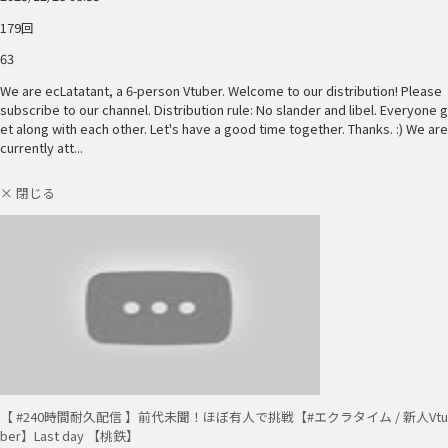
179回
63
We are ecLatatant, a 6-person Vtuber. Welcome to our distribution! Please
subscribe to our channel. Distribution rule: No slander and libel. Everyone g
et along with each other. Let's have a good time together. Thanks. :) We are
currently att...
× 閉じる
【 #240時間耐久配信 】前代未聞！ほぼ有人で挑戦【#エクラタイム / 新人Vtu
ber】Last day 【桃鉄】