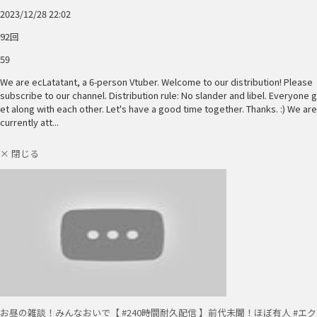
2023/12/28 22:02
92回
59
We are ecLatatant, a 6-person Vtuber. Welcome to our distribution! Please
subscribe to our channel. Distribution rule: No slander and libel. Everyone g
et along with each other. Let's have a good time together. Thanks. :) We are
currently att...
× 閉じる
お昼の雑談！みんなおいで【 #240時間耐久配信 】前代未聞！ほぼ有人 #エク