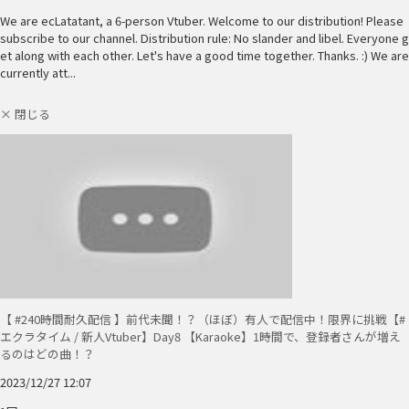
We are ecLatatant, a 6-person Vtuber. Welcome to our distribution! Please
subscribe to our channel. Distribution rule: No slander and libel. Everyone g
et along with each other. Let's have a good time together. Thanks. :) We are
currently att...
× 閉じる
【 #240時間耐久配信 】前代未聞！？（ほぼ）有人で配信中！限界に挑戦【#
エクラタイム / 新人Vtuber】Day8 【Karaoke】1時間で、登録者さんが増え
るのはどの曲！？
2023/12/27 12:07