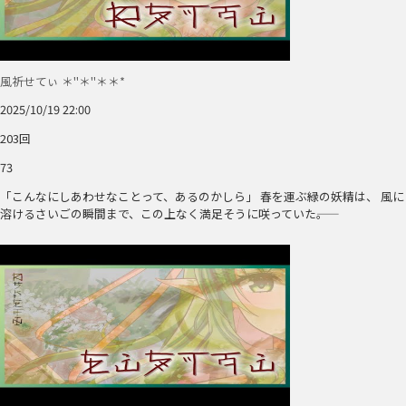
風祈せてぃ ＊"＊"＊＊*
2025/10/19 22:00
203回
73
「こんなにしあわせなことって、あるのかしら」 春を運ぶ緑の妖精は、 風に
溶けるさいごの瞬間まで、この上なく満足そうに咲っていた――。