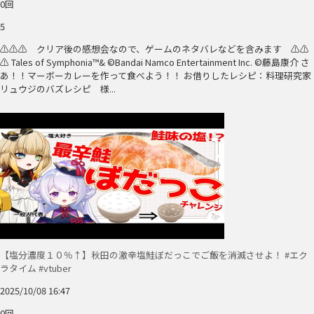
0回
5
⚠⚠⚠ クリア後の感想会なので、ゲームのネタバレなどを含みます ⚠⚠
⚠ Tales of Symphonia™& ©Bandai Namco Entertainment Inc. ©藤島康介 さ
あ！！マーボーカレーを作って食べよう！！ お借りしたレシピ：料理研究家
リュウジのバズレシピ 様...
【塩分濃度１０％↑】秋田の激辛塩鮭ぼだっこでご飯を消滅させよ！ #エク
ラタイム #vtuber
2025/10/08 16:47
0回