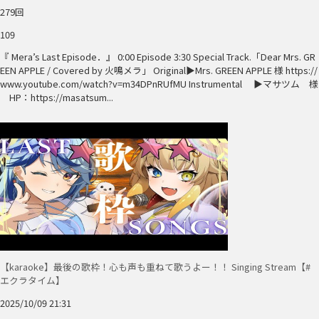
279回
109
『 Mera’s Last Episode．』 0:00 Episode 3:30 Special Track.「Dear Mrs. GR
EEN APPLE / Covered by 火鳴メラ」 Original▶Mrs. GREEN APPLE 様 https://
www.youtube.com/watch?v=m34DPnRUfMU Instrumental ▶マサツム 様
HP：https://masatsum...
【karaoke】最後の歌枠！心も声も重ねて歌うよー！！ Singing Stream【#
エクラタイム】
2025/10/09 21:31