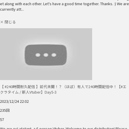
et along with each other. Let's have a good time together. Thanks. :) We are
currently att...
× 閉じる
【 #240時間耐久配信 】前代未聞！？（ほぼ）有人で240時間配信中！【#エ
クラタイム / 新人Vtuber】Day5-3
2023/12/24 22:02
235回
57
We are ecLatatant, a 6-person Vtuber. Welcome to our distribution! Please