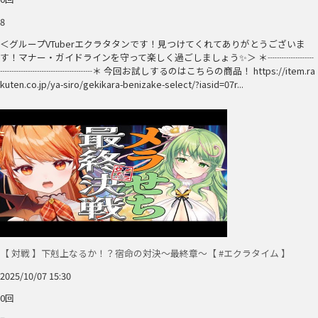
8
＜グループVTuberエクラタタンです！見つけてくれてありがとうございま
す！マナー・ガイドラインを守って楽しく過ごしましょう✨＞ ＊┈┈┈┈┈
┈┈┈┈┈┈┈┈┈┈＊ 今回お試しするのはこちらの商品！ https://item.ra
kuten.co.jp/ya-siro/gekikara-benizake-select/?iasid=07r...
【 対戦 】下剋上なるか！？宿命の対決～最終章～【 #エクラタイム 】
2025/10/07 15:30
0回