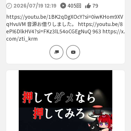
405回
79
2026/07/19 12:19
https://youtu.be/1BK2qDgXOcY?si=0iwKHom9XV
qHvuVM 音源お借りしました。 https://youtu.be/8
ePI6DlkHV4?si=FKz3lL54oCGEgNuQ 963 https://x.
com/zti_krm