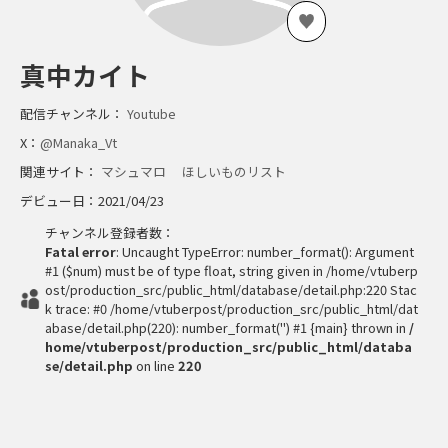
真中カイト
配信チャンネル：
Youtube
X：
@Manaka_Vt
関連サイト：
マシュマロ
ほしいものリスト
デビュー日：2021/04/23
チャンネル登録者数：
Fatal error
: Uncaught TypeError: number_format(): Argument
#1 ($num) must be of type float, string given in /home/vtuberp
ost/production_src/public_html/database/detail.php:220 Stac
k trace: #0 /home/vtuberpost/production_src/public_html/dat
abase/detail.php(220): number_format('') #1 {main} thrown in
/
home/vtuberpost/production_src/public_html/databa
se/detail.php
on line
220