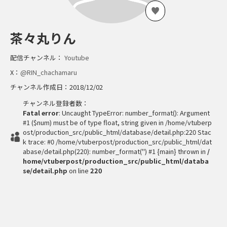
茶々丸りん
配信チャンネル：
Youtube
X：
@RIN_chachamaru
チャンネル作成日：2018/12/02
チャンネル登録者数：
Fatal error
: Uncaught TypeError: number_format(): Argument
#1 ($num) must be of type float, string given in /home/vtuberp
ost/production_src/public_html/database/detail.php:220 Stac
k trace: #0 /home/vtuberpost/production_src/public_html/dat
abase/detail.php(220): number_format('') #1 {main} thrown in
/
home/vtuberpost/production_src/public_html/databa
se/detail.php
on line
220