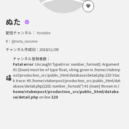
ぬた
配信チャンネル：
Youtube
X：
@nuta_nurume
チャンネル作成日：2018/11/09
チャンネル登録者数：
Fatal error
: Uncaught TypeError: number_format(): Argument
#1 ($num) must be of type float, string given in /home/vtuberp
ost/production_src/public_html/database/detail.php:220 Stac
k trace: #0 /home/vtuberpost/production_src/public_html/dat
abase/detail.php(220): number_format('') #1 {main} thrown in
/
home/vtuberpost/production_src/public_html/databa
se/detail.php
on line
220