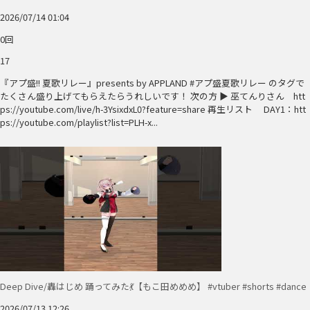
2026/07/14 01:04
0回
17
『アプ盛!! 夏歌リレー』presents by APPLAND #アプ盛夏歌リレー のタグで
たくさん盛り上げてもらえたらうれしいです！ 次の方 ▶︎ 巫てんりさん htt
ps://youtube.com/live/h-3YsixdxL0?feature=share 再生リスト DAY1：htt
ps://youtube.com/playlist?list=PLH-x...
Deep Dive/轟はじめ 踊ってみた💃【もこ田めめめ】 #vtuber #shorts #dance
2026/07/13 12:26