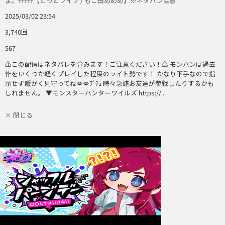
よ。ﾁﾁﾁﾁﾁ【どっとライブ / もこ田めめめ】※ネタバレ注意
2025/03/02 23:54
3,740回
567
⚠️この配信はネタバレを含みます！ご注意ください！⚠️ モンハンは過去
作をいくつか軽くプレイした程度のライト勢です！ かなり下手なので指
示せず暖かく見守ってね💋💋ﾌﾞﾁｭ 時々急遽お友達が参戦したりするかも
しれません。 ▼モンスターハンターワイルズ https://...
× 閉じる