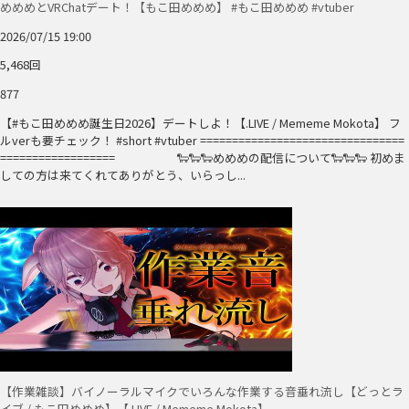
めめめとVRChatデート！【もこ田めめめ】 #もこ田めめめ #vtuber
2026/07/15 19:00
5,468回
877
【#もこ田めめめ誕生日2026】デートしよ！【.LIVE / Mememe Mokota】 フ
ルverも要チェック！ #short #vtuber ================================
================== 🐑🐑🐑めめめの配信について🐑🐑🐑 初めま
しての方は来てくれてありがとう、いらっし...
【作業雑談】バイノーラルマイクでいろんな作業する音垂れ流し【どっとラ
イブ / もこ田めめめ】【.LIVE / Mememe Mokota】