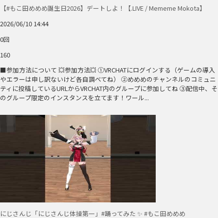
【#もこ田めめめ誕生日2026】デートしよ！【.LIVE / Mememe Mokota】
2026/06/10 14:44
0回
160
■参加方法について 💥参加方法💥 ①VRCHATにログインする（ゲームの導入
やエラーは申し訳ないけど各自調べてね） ②めめめのチャンネルのコミュニ
ティに投稿しているURLからVRCHAT内のグループに参加してね ③配信中、そ
のグループ限定のインスタンスを立てます！ワール...
にじさんじ「にじさんじ体操第一」#踊ってみた ✨️ #もこ田めめめ