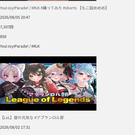
You!Joy!Parade! / M!LK #踊ってみた #shorts 【もこ田めめめ】
2026/08/05 20:47
7,307回
858
You!Joy!Parade! / M!LK
【LoL】昼の元気な #アプランロル部
2026/08/02 17:31