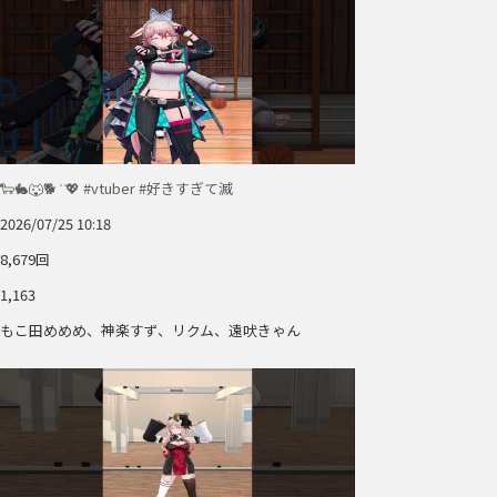
🐑🐇🐺🐕 ͗ ͗💖 #vtuber #好きすぎて滅
2026/07/25 10:18
8,679回
1,163
もこ田めめめ、神楽すず、リクム、遠吠きゃん