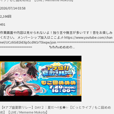
2026/07/14 03:58
2,166回
491
作業画面や内容は見せられないよ！独り言や無言が多いです！音をお楽しみ
ください。 メンバーシップ加入はここよ🎶 https://www.youtube.com/chan
nel/UCz6Gi81kE6p5cdW1rT0ixqw/join ================================
================== 🐑🐑🐑めめめの...
【#アプ盛夏歌リレー】DAY２￤夏だ～‼️🏄️☀️✨️【どっとライブ / もこ田めめ
め】【.LIVE / Mememe Mokota】