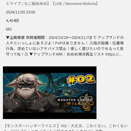
とライブ / もこ田めめめ】【.LIVE / Mememe Mokota】
2024/11/05 23:00
4,454回
681
▼企画概要 📆開催期間：2024/10/29～2024/11/7まで アップランドの
人々といっしょにあそぶよ！PvPはありません！ ⚠️指示指摘・伝書鳩
行為、求めていないアドバイス禁止！楽しく遊びたいのでゆるっと見
守ってね！⚠️ ▼アップランドARK：めめめ視点再生リスト https://...
【モンスターハンターワイルズ 】#02￤大丈夫、こわくない。こわくない