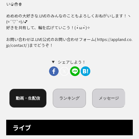
い🍘🍟🍿
めめめの大好きな.LIVEのみんなのこともよろしくおねがいします！ヽ
(=´▽`=)ﾉ💕
好きを共有して、輪を広げていこう！( •̀ ω •́ )✧
お問い合わせは.LIVE公式のお問い合わせフォーム( https://appland.co.
jp/contact/ )までどうぞ！
シェアしよう！
動画・生配信
ランキング
メッセージ
ライブ