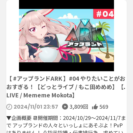
【 #アップランドARK 】#04 やりたいことがお
おすぎる！【どっとライブ / もこ田めめめ】【.
LIVE / Mememe Mokota】
3,809回
569
2024/11/01 23:57
▼企画概要 📆開催期間：2024/10/29～2024/11/7ま
で アップランドの人々といっしょにあそぶよ！PvP
はありません！ ⚠️指示指摘・伝書鳩行為、求めてい