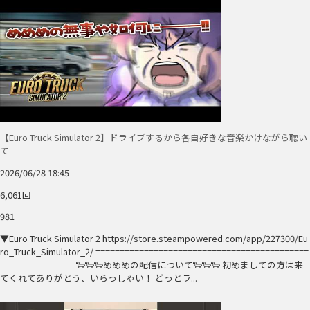
【Euro Truck Simulator 2】ドライブするから各自好きな音楽かけながら聴い
て
2026/06/28 18:45
6,061回
981
▼Euro Truck Simulator 2 https://store.steampowered.com/app/227300/Eu
ro_Truck_Simulator_2/ ============================================
====== 🐑🐑🐑めめめの配信について🐑🐑🐑 初めましての方は来
てくれてありがとう、いらっしゃい！ どっとラ...