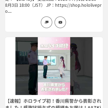
8月3日 18:00（JST） JP：https://shop.hololivepr
o....
【速報】ホロライブ初！香川県警から表彰され
ました！感謝状授与式の模様をお届け！#AZKi