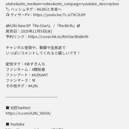
utube&utm_medium=video&utm_campaign=youtube_description
🏷️ ハッシュタグ：#AZKiと未来へ
📺️ ティザーPV：https://youtu.be/7cJzT9C2U9Y
💿️AZKi New EP『Re:Start』 / 『Re:Birth』💿️
発売日：2025年11月5日(水)
予約リンク：https://cover.lnk.to/ReStartReBirth
チャンネル登録や、動画や生放送で
いっぱいコメントしてくれると嬉しいです！
配信タグ：#あずきんち
ファンネーム：#開拓者
ファンアート：#AZKiART
ファンマーク：⚒
その他タグ：#AZKi
---------------------------------------------
■ X(旧Twitter)
https://x.com/AZKi_VDiVA/
■ Youtube