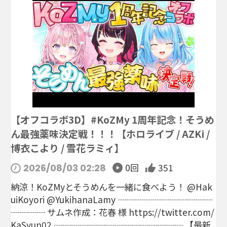
【オフコラボ3D】#KoZMy 1周年記念！そうめ
ん最強薬味決定戦！！！【ホロライブ / AZKi /
博衣こより / 雪花ラミィ】
0回
351
2026/08/03 02:28
納涼！KoZMyとそうめんを一緒に食べよう！ @Hak
uiKoyori @YukihanaLamy ┈┈┈┈┈┈┈┈┈┈┈
┈┈┈┈ サムネ作成：花春 様 https://twitter.com/
KaSyun02 ┈┈┈┈┈┈┈┈┈┈┈┈┈┈┈ 【最新