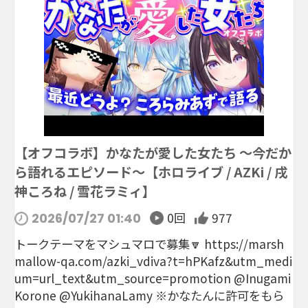
【オフコラボ】かなたが愛した女たち ～今だか
ら語れるエピソード～【ホロライブ / AZKi / 戌
神ころね / 雪花ラミィ】
0回
977
2026/07/27 01:40
トークテーマをマシュマロで募集🔽 https://marsh
mallow-qa.com/azki_vdiva?t=hPKafz&utm_medi
um=url_text&utm_source=promotion @Inugami
Korone @YukihanaLamy ※かなたんに許可をもら