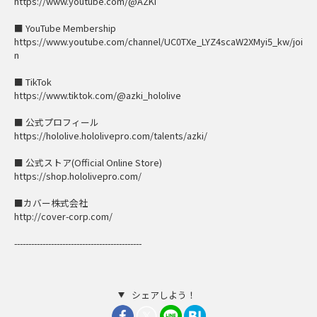
https://www.youtube.com/@AZKi
■ YouTube Membership
https://www.youtube.com/channel/UC0TXe_LYZ4scaW2XMyi5_kw/joi
n
■ TikTok
https://www.tiktok.com/@azki_hololive
■ 公式プロフィール
https://hololive.hololivepro.com/talents/azki/
■ 公式ストア(Official Online Store)
https://shop.hololivepro.com/
■カバー株式会社
http://cover-corp.com/
---------------------------------------------
シェアしよう！