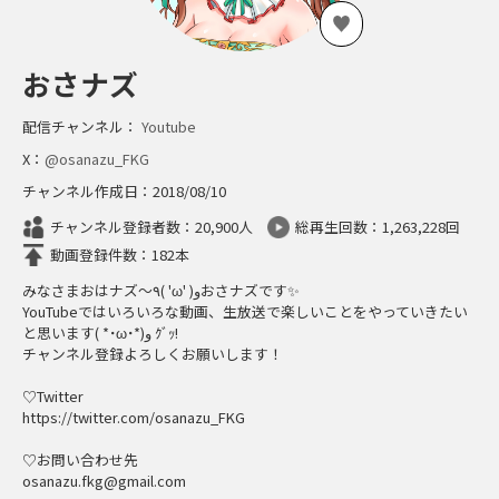
おさナズ
配信チャンネル：
Youtube
X：
@osanazu_FKG
チャンネル作成日：2018/08/10
チャンネル登録者数：20,900人
総再生回数：1,263,228回
動画登録件数：182本
みなさまおはナズ～٩( 'ω' )وおさナズです✨
YouTubeではいろいろな動画、生放送で楽しいことをやっていきたい
と思います( *˙ω˙*)و ｸﾞｯ!
チャンネル登録よろしくお願いします！
♡Twitter
https://twitter.com/osanazu_FKG
♡お問い合わせ先
osanazu.fkg@gmail.com