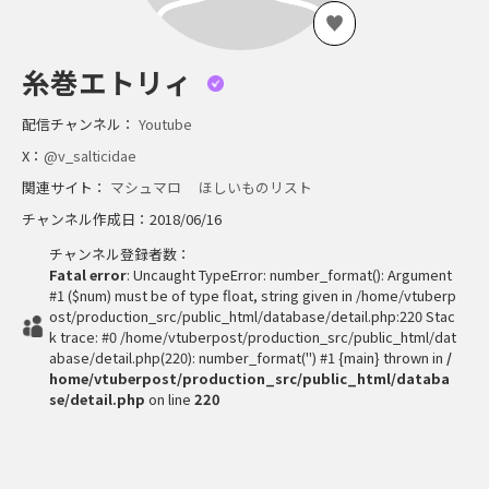
糸巻エトリィ
配信チャンネル：
Youtube
X：
@v_salticidae
関連サイト：
マシュマロ
ほしいものリスト
チャンネル作成日：2018/06/16
チャンネル登録者数：
Fatal error
: Uncaught TypeError: number_format(): Argument
#1 ($num) must be of type float, string given in /home/vtuberp
ost/production_src/public_html/database/detail.php:220 Stac
k trace: #0 /home/vtuberpost/production_src/public_html/dat
abase/detail.php(220): number_format('') #1 {main} thrown in
/
home/vtuberpost/production_src/public_html/databa
se/detail.php
on line
220