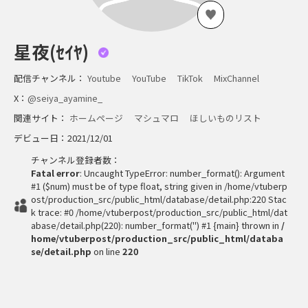
星夜(ｾｲﾔ)
配信チャンネル：
Youtube
YouTube
TikTok
MixChannel
X：
@seiya_ayamine_
関連サイト：
ホームページ
マシュマロ
ほしいものリスト
デビュー日：2021/12/01
チャンネル登録者数：
Fatal error
: Uncaught TypeError: number_format(): Argument
#1 ($num) must be of type float, string given in /home/vtuberp
ost/production_src/public_html/database/detail.php:220 Stac
k trace: #0 /home/vtuberpost/production_src/public_html/dat
abase/detail.php(220): number_format('') #1 {main} thrown in
/
home/vtuberpost/production_src/public_html/databa
se/detail.php
on line
220