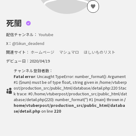
死闇
配信チャンネル：
Youtube
X：
@Sikun_deadend
関連サイト：
ホームページ
マシュマロ
ほしいものリスト
デビュー日：2020/04/19
チャンネル登録者数：
Fatal error
: Uncaught TypeError: number_format(): Argument
#1 ($num) must be of type float, string given in /home/vtuberp
ost/production_src/public_html/database/detail.php:220 Stac
k trace: #0 /home/vtuberpost/production_src/public_html/dat
abase/detail.php(220): number_format('') #1 {main} thrown in
/
home/vtuberpost/production_src/public_html/databa
se/detail.php
on line
220