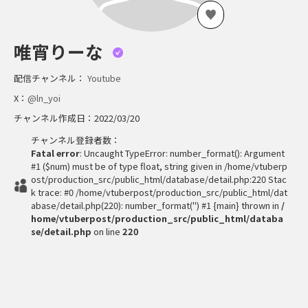
唯宵りーな
配信チャンネル：
Youtube
X：
@ln_yoi
チャンネル作成日：2022/03/20
チャンネル登録者数：
Fatal error
: Uncaught TypeError: number_format(): Argument
#1 ($num) must be of type float, string given in /home/vtuberp
ost/production_src/public_html/database/detail.php:220 Stac
k trace: #0 /home/vtuberpost/production_src/public_html/dat
abase/detail.php(220): number_format('') #1 {main} thrown in
/
home/vtuberpost/production_src/public_html/databa
se/detail.php
on line
220