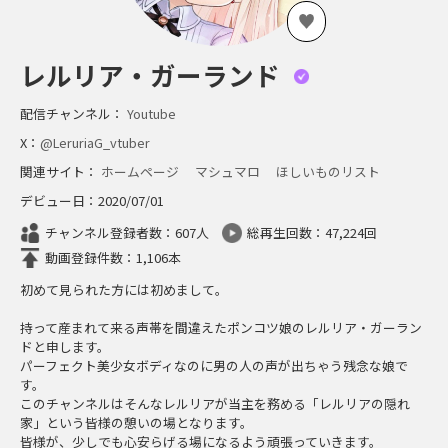
レルリア・ガーランド
配信チャンネル：
Youtube
X：
@LeruriaG_vtuber
関連サイト：
ホームページ
マシュマロ
ほしいものリスト
デビュー日：2020/07/01
チャンネル登録者数：607人
総再生回数：47,224回
動画登録件数：1,106本
初めて見られた方には初めまして。
持って産まれて来る声帯を間違えたポンコツ娘のレルリア・ガーラン
ドと申します。
パーフェクト美少女ボディなのに男の人の声が出ちゃう残念な娘で
す。
このチャンネルはそんなレルリアが当主を務める「レルリアの隠れ
家」という皆様の憩いの場となります。
皆様が、少しでも心安らげる場になるよう頑張っていきます。