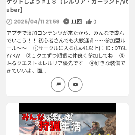
ゲットしよう #１８【レルリア・ガーランド/Vt
uber】
11回
0
2025/04/11 21:59
アプデで追加コンテンツが来たから、みんなで遊ん
でいこう！！ 初心者さんでも大歓迎✌ ～～参加型ル
ール～～ ①サークルに入る(Lv.41以上)：ID : D76L
Y7KW ②１クエずつ順番に仲良く参加してね ③
貼るクエストはレルリア優先です ④好きな装備で
きていいよ、面...