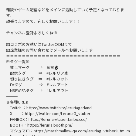
雑談やゲーム配信などをメインに活動していく予定となっておりま
す。
頑張りますので、宜しくお願いします！！
チャンネル登録よろしくね🌸
＝＝＝＝＝＝＝＝＝＝＝＝＝＝＝＝＝＝＝＝＝＝＝＝＝＝＝＝＝
📧コラボのお誘いはTwitterのDMまで
📧企業様のお問い合わせはメールへお願いします
＝＝＝＝＝＝＝＝＝＝＝＝＝＝＝＝＝＝＝＝＝＝＝＝＝＝＝＝＝
🌸タグ一覧🌸
推しマーク ⇒ 🎀🌸🏠
配信タグ ⇒ #レルリア家
切り抜きタグ ⇒ #レルカット
FAタグ ⇒ #レルアート
NSFW FAタグ ⇒ #レルアウト
―――――――――――――――――――――――――――――
📡各種URL📡
Twitch ：https://www.twitch.tv/leruriagarland
X ：https://twitter.com/LeruriaG_vtuber
FANBOX：https://leruria-vtuber.fanbox.cc/
BOOTH：https://leruria.booth.pm/
マシュマロ：https://marshmallow-qa.com/leruriag_vtuber?utm_m