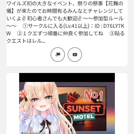
ワイルズ初の大きなイベント、祭りの祭事【花舞の
儀】が来たのでお時間有るみんなとチャレンジして
いくよ✌ 初心者さんでも大歓迎✌ ～～参加型ルール
～～ ①サークルに入る(Lv.41以上)：ID : D76LY7K
W ②１クエずつ順番に仲良く参加してね ③貼る
クエストはレル...