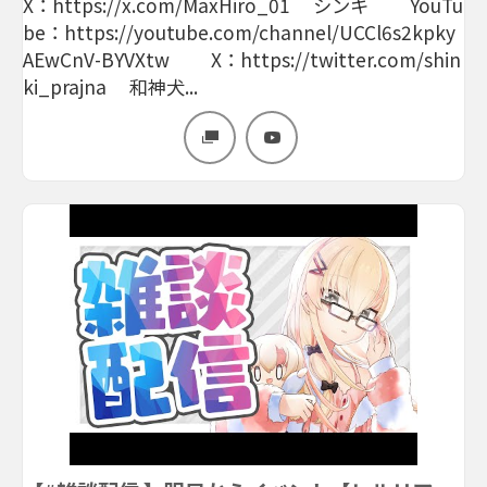
X：https://x.com/MaxHiro_01 シンキ YouTu
be：https://youtube.com/channel/UCCl6s2kpky
AEwCnV-BYVXtw X：https://twitter.com/shin
ki_prajna 和神犬...