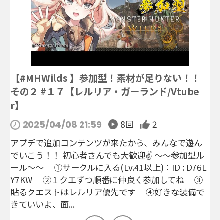
【#MHWilds 】参加型！素材が足りない！！
その２ #１７【レルリア・ガーランド/Vtube
r】
8回
2
2025/04/08 21:59
アプデで追加コンテンツが来たから、みんなで遊ん
でいこう！！ 初心者さんでも大歓迎✌ ～～参加型ル
ール～～ ①サークルに入る(Lv.41以上)：ID : D76L
Y7KW ②１クエずつ順番に仲良く参加してね ③
貼るクエストはレルリア優先です ④好きな装備で
きていいよ、面...