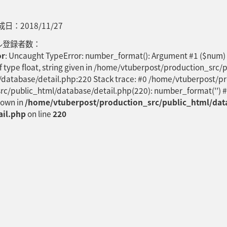
：2018/11/27
ル登録者数：
or
: Uncaught TypeError: number_format(): Argument #1 ($num)
f type float, string given in /home/vtuberpost/production_src/
/database/detail.php:220 Stack trace: #0 /home/vtuberpost/p
rc/public_html/database/detail.php(220): number_format('') 
rown in
/home/vtuberpost/production_src/public_html/dat
ail.php
on line
220