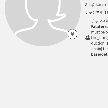
X：
@Ikusen_
チャンネル作成日
チャンネ
Fatal err
must be o
blic_html
duction_s
{main} th
base/det