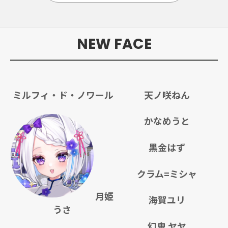
NEW FACE
ミルフィ・ド・ノワール
天ノ咲ねん
かなめうと
黒金はず
クラム=ミシャ
月姫
海賀ユリ
うさ
幻鬼 ヤヤ