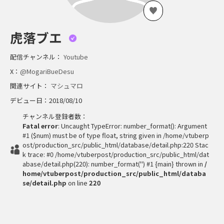
虎落ブエ
配信チャンネル：
Youtube
X：
@MogariBueDesu
関連サイト：
マシュマロ
デビュー日：2018/08/10
チャンネル登録者数：
Fatal error
: Uncaught TypeError: number_format(): Argument
#1 ($num) must be of type float, string given in /home/vtuberp
ost/production_src/public_html/database/detail.php:220 Stac
k trace: #0 /home/vtuberpost/production_src/public_html/dat
abase/detail.php(220): number_format('') #1 {main} thrown in
/
home/vtuberpost/production_src/public_html/databa
se/detail.php
on line
220