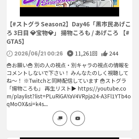
【#ストグラ Season2】Day46「黒市民あげこ
ろ 3日目 💎宝物💎」 揚物ころも / あげころ 【#
GTA5】
11,261回
244
2026/06/21 00:26
🍟お願い🍟 別の人の視点・別キャラの視点の情報を
コメントしないで下さい！ みんなたのしく視聴して
ね～！ ※Twitchと同時配信しています 🍟ストグラ
「揚物ころも」 再生リスト▶ https://youtube.co
m/playlist?list=PLuRiGAYaV4VRpja24-A3Fl1YTb4o
qMoOX&si=k4s...