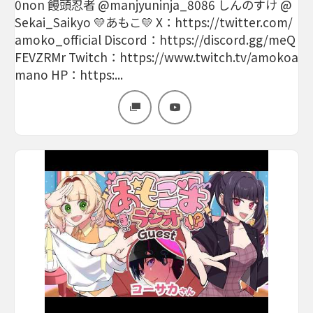
0non 饅頭忍者 @manjyuninja_8086 しんのすけ @
Sekai_Saikyo 💛あもこ💛 X：https://twitter.com/
amoko_official Discord：https://discord.gg/meQ
FEVZRMr Twitch：https://www.twitch.tv/amokoa
mano HP：https:...