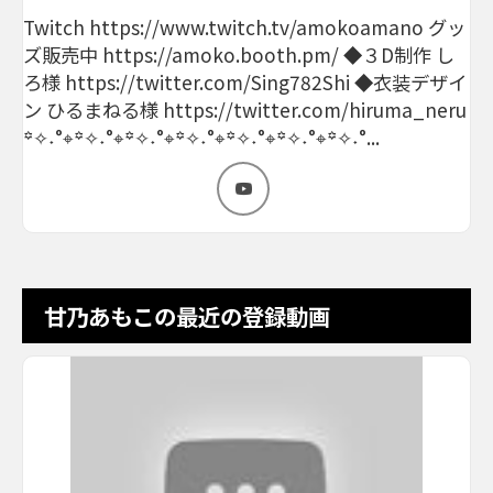
Twitch https://www.twitch.tv/amokoamano グッ
ズ販売中 https://amoko.booth.pm/ ◆３D制作 し
ろ様 https://twitter.com/Sing782Shi ◆衣装デザイ
ン ひるまねる様 https://twitter.com/hiruma_neru
꙳✧˖°⌖꙳✧˖°⌖꙳✧˖°⌖꙳✧˖°⌖꙳✧˖°⌖꙳✧˖°⌖꙳✧˖°...
甘乃あもこの最近の登録動画