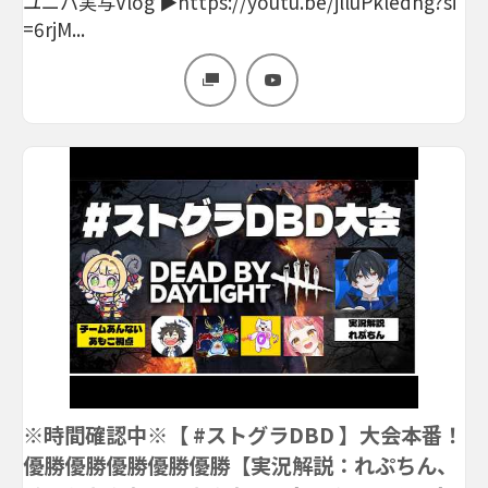
ユニバ実写Vlog ▶︎https://youtu.be/jlluPkledhg?si
=6rjM...
※時間確認中※【 #ストグラDBD 】大会本番！
優勝優勝優勝優勝優勝【実況解説：れぷちん、