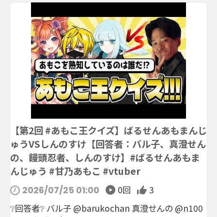
【第2回 #あもこ王クイズ】ばるせんあもまんじ
ゅうVSしんのすけ【回答者：バル子、真澄せん
の、饅頭忍者、しんのすけ】#ばるせんあもま
んじゅう #甘乃あもこ #vtuber
0回
3
2026/07/25 01:00
❔回答者❔ バル子 @barukochan 真澄せんの @n100