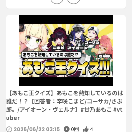
【あもこ王クイズ】あもこを熟知しているのは
誰だ！？【回答者：辛咲こまど/コーサカ/さぶ
郎。/アイオーン・ヴェルナ】#甘乃あもこ #vt
uber
0回
4
2026/06/22 03:15