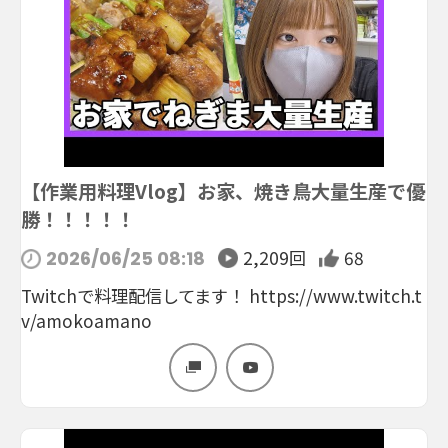
【作業用料理Vlog】お家、焼き鳥大量生産で優
勝！！！！！
2,209回
68
2026/06/25 08:18
Twitchで料理配信してます！ https://www.twitch.t
v/amokoamano