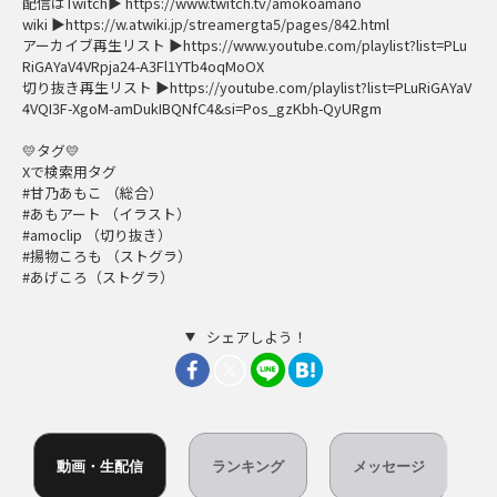
配信はTwitch▶ https://www.twitch.tv/amokoamano
wiki ▶https://w.atwiki.jp/streamergta5/pages/842.html
アーカイブ再生リスト ▶https://www.youtube.com/playlist?list=PLu
RiGAYaV4VRpja24-A3Fl1YTb4oqMoOX
切り抜き再生リスト ▶https://youtube.com/playlist?list=PLuRiGAYaV
4VQI3F-XgoM-amDukIBQNfC4&si=Pos_gzKbh-QyURgm
💛タグ💛
Xで検索用タグ
#甘乃あもこ （総合）
#あもアート （イラスト）
#amoclip （切り抜き）
#揚物ころも （ストグラ）
#あげころ（ストグラ）
シェアしよう！
動画・生配信
ランキング
メッセージ