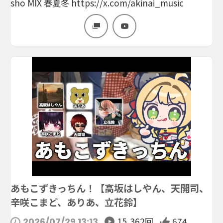
sho MIX 春夏冬 https://x.com/akinai_music
あもこずきっちん！【高坂はしやん、天開司、
辛咲こまど、ありあ、立花鈴】
15,362回
674
2026/07/29 13:13