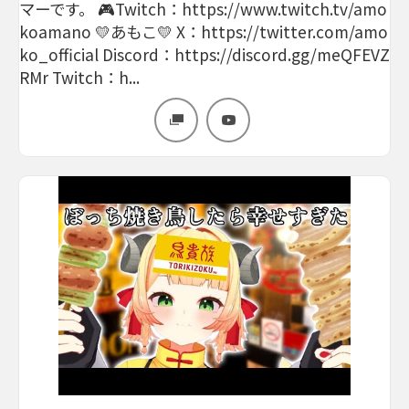
マーです。 🎮Twitch：https://www.twitch.tv/amo
koamano 💛あもこ💛 X：https://twitter.com/amo
ko_official Discord：https://discord.gg/meQFEVZ
RMr Twitch：h...