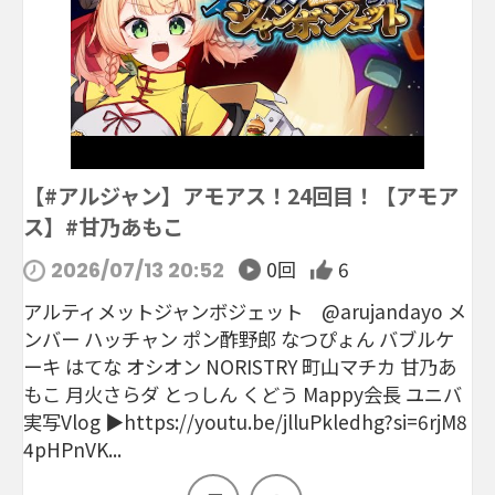
【#アルジャン】アモアス！24回目！【アモア
ス】#甘乃あもこ
0回
6
2026/07/13 20:52
アルティメットジャンボジェット @arujandayo メ
ンバー ハッチャン ポン酢野郎 なつぴょん バブルケ
ーキ はてな オシオン NORISTRY 町山マチカ 甘乃あ
もこ 月火さらダ とっしん くどう Mappy会長 ユニバ
実写Vlog ▶︎https://youtu.be/jlluPkledhg?si=6rjM8
4pHPnVK...