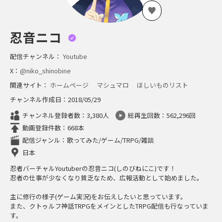
忍音ニコ
配信チャンネル：
Youtube
X：
@niko_shinobine
関連サイト：
ホームページ
マシュマロ
ほしいものリスト
チャンネル作成日：2018/05/29
チャンネル登録者数：3,380人
総再生回数：562,296回
動画登録件数：668本
配信ジャンル：歌ってみた/ゲーム/TRPG/雑談
日本
忍者バーチャルYoutuberの忍音ニコ(しのびねにこ)です！
忍者の仕事が少なくなり貧乏なため、広報活動として始めました。
主に修行の様子(ゲーム実況)をお伝えしたいと思っています。
また、クトゥルフ神話TRPGをメインとしたTRPG配信も行なっていま
す。