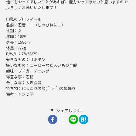
他にもやってほしいことがあれば、極力やってみたいと思いますので
よろしくお願いいたします！
□私のプロフィール
名前：忍音ニコ（しのびねにこ）
性別：女
年齢：18歳
身長：158cm
体重：??kg
B/W/H：78/56/79
好きなもの：サボテン
嫌いなもの：コーヒーなど苦いもの全般
趣味：プチガーデニング
得意な事：忍術
苦手な事：大きな音
持ち物：にっこり笑顔(＾▽＾)の髪飾り
備考：ドジっ子
シェアしよう！