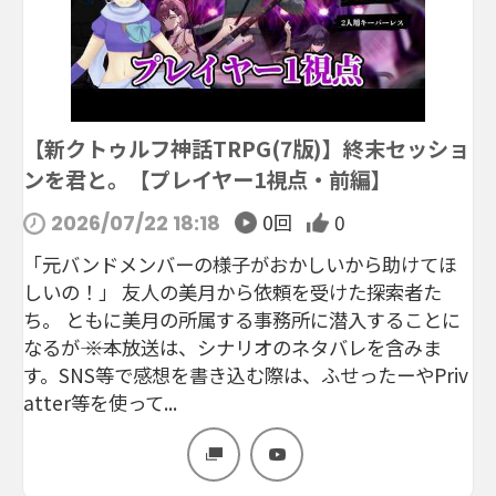
【新クトゥルフ神話TRPG(7版)】終末セッショ
ンを君と。【プレイヤー1視点・前編】
0回
0
2026/07/22 18:18
「元バンドメンバーの様子がおかしいから助けてほ
しいの！」 友人の美月から依頼を受けた探索者た
ち。 ともに美月の所属する事務所に潜入することに
なるが―― ※本放送は、シナリオのネタバレを含みま
す。SNS等で感想を書き込む際は、ふせったーやPriv
atter等を使って...