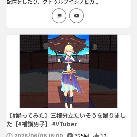
配信をしたり、クトゥルフやシノビガ...
【#踊ってみた】三権分立たいそうを踊りまし
た【#補講男子】 #VTuber
325回
13
2026/06/08 18:00