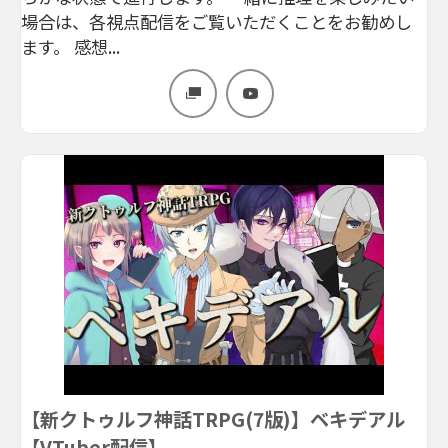
場合は、各視点配信をご覧いただくことをお勧めし
ます。 感想...
【新クトゥルフ神話TRPG(7版)】ベキデアル
【VTuber配信】