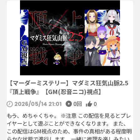
【マーダーミステリー】マダミス狂気山脈2.5
『頂上戦争』【GM(忍音ニコ)視点】
0回
0
2026/05/14 21:01
――もう、めちゃくちゃ。 ※注意 この配信を見るとプレ
イヤーとして遊ぶことができなくなります。 また、
この配信はGM視点のため、事件の真相がある程度明
らかな状態で進行します。 一緒に推理を楽しみたい