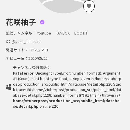
花咲柚子
配信チャンネル：
Youtube
FANBOX
BOOTH
X：
@yuzu_hanasaki
関連サイト：
マシュマロ
デビュー日：2020/05/25
チャンネル登録者数：
Fatal error
: Uncaught TypeError: number_format(): Argument
#1 ($num) must be of type float, string given in /home/vtuberp
ost/production_src/public_html/database/detail.php:220 Stac
k trace: #0 /home/vtuberpost/production_src/public_html/dat
abase/detail.php(220): number_format('') #1 {main} thrown in
/
home/vtuberpost/production_src/public_html/databa
se/detail.php
on line
220