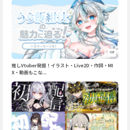
推しVtuber発掘！イラスト・Live2D・作詞・MI
X・動画もこな...