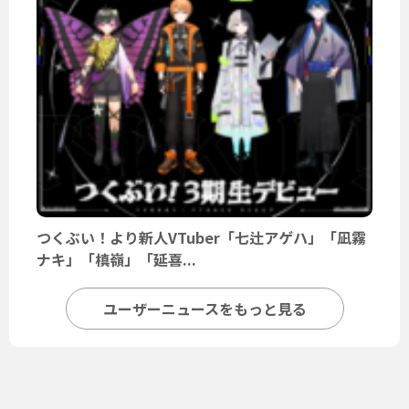
つくぶい！より新人VTuber「七辻アゲハ」「凪霧
ナキ」「槙嶺」「延喜...
ユーザーニュースをもっと見る