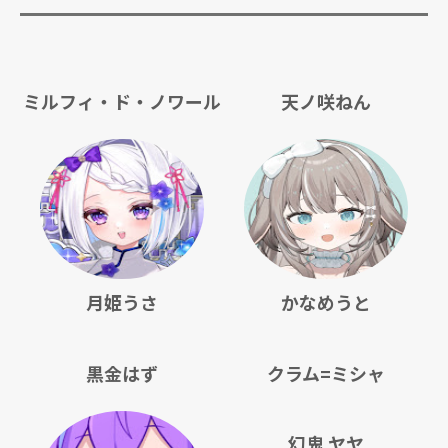
ミルフィ・ド・ノワール
天ノ咲ねん
月姫うさ
かなめうと
黒金はず
クラム=ミシャ
幻鬼 ヤヤ