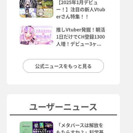
【2025年1月デビュ
ー！】注目の新人Vtub
erさん特集！！
推しVtuber発掘！朝活
1日だけでCH登録1300
人増！デビュー3ヶ...
公式ニュースをもっと見る
ユーザーニュース
「メタバースは解放を
もたらすか？」科学基