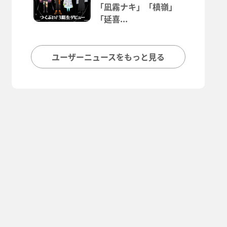
「凪霧ナキ」「槙嶺」
「延喜...
ユーザーニュースをもっと見る