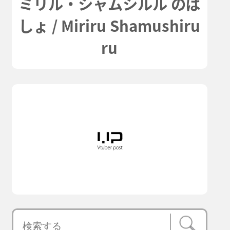
ミリル・シャムシルル のば
しょ / Miriru Shamushiru
ru