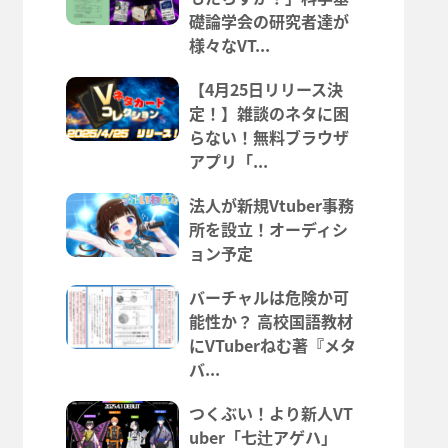
礎論学会の研究者達が
様々なVT...
【4月25日リリース決
定！】雑談のネタに困
らない！無料ブラウザ
アプリ「...
法人が新規Vtuber事務
所を設立！オーディシ
ョン予定
バーチャルは危険か可
能性か？ 高校国語教材
にVTuberねむ著『メタ
バ...
つくぶい！より新人VT
uber「七辻アゲハ」