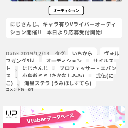
オーディション
にじさんじ、キャラ有りVライバーオーディ
ション開催!! 本日より応募受付開始!
Date: 2019/12/13 タグ:
いちから
,
ヴォル
フガング5世
,
オーディション
,
サイルス
ト
,
にじさんじ
,
プロフェッサー・エバン
ス
,
小鳥遊ミミ (たかなしみみ)
,
弐伍(に
こ)
,
海星ステラ (うみほしすてら)
コメント数：0件