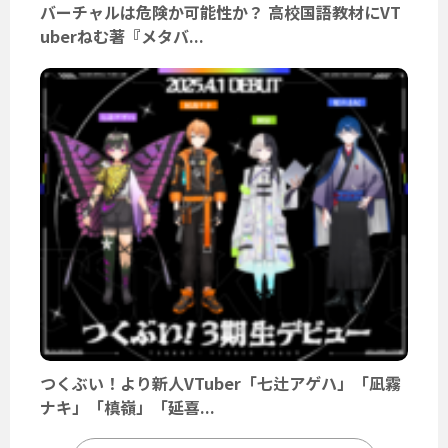
バーチャルは危険か可能性か？ 高校国語教材にVT
uberねむ著『メタバ...
つくぶい！より新人VTuber「七辻アゲハ」「凪霧
ナキ」「槙嶺」「延喜...