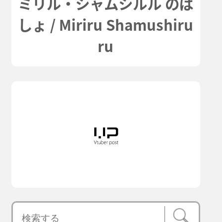
ミリル・シャムシルル のば
しょ / Miriru Shamushiru
ru