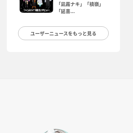
「凪霧ナキ」「槙嶺」
「延喜...
ユーザーニュースをもっと見る