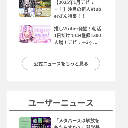
【2025年1月デビュ
ー！】注目の新人Vtub
erさん特集！！
推しVtuber発掘！朝活
1日だけでCH登録1300
人増！デビュー3ヶ...
公式ニュースをもっと見る
ユーザーニュース
「メタバースは解放を
もたらすか？」科学基