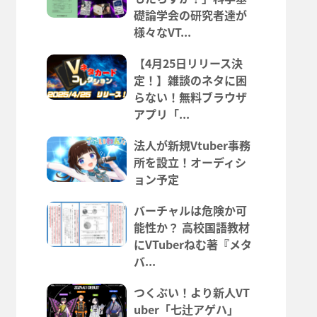
礎論学会の研究者達が
様々なVT...
【4月25日リリース決
定！】雑談のネタに困
らない！無料ブラウザ
アプリ「...
法人が新規Vtuber事務
所を設立！オーディシ
ョン予定
バーチャルは危険か可
能性か？ 高校国語教材
にVTuberねむ著『メタ
バ...
つくぶい！より新人VT
uber「七辻アゲハ」