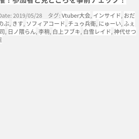
Date: 2019/05/28 タグ:
Vtuber大会
,
インサイド
,
おだ
のぶ
,
きす
,
ソフィアコード
,
チュゥ兵衛
,
にゅーい
,
ふぇ
司
,
日ノ隈らん
,
李稍
,
白上フブキ
,
白雪レイド
,
神代せつ
雀