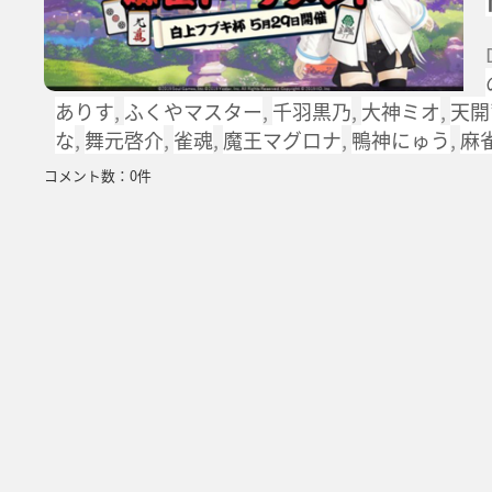
ありす
,
ふくやマスター
,
千羽黒乃
,
大神ミオ
,
天開
な
,
舞元啓介
,
雀魂
,
魔王マグロナ
,
鴨神にゅう
,
麻
コメント数：0件