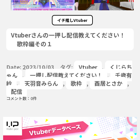
イチ推しVtuber
Vtuberさんの一押し配信教えてください！
歌枠編その１
Date: 2023/10/03 タグ:
Vtuber
,
くじらち
ゃん
,
一押し配信教えてください！
,
千歳有
紗
,
天羽音みらん
,
歌枠
,
酉居とさか
,
配信
コメント数：0件