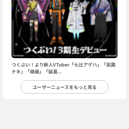
つくぶい！より新人VTuber「七辻アゲハ」「凪霧
ナキ」「槙嶺」「延喜...
ユーザーニュースをもっと見る