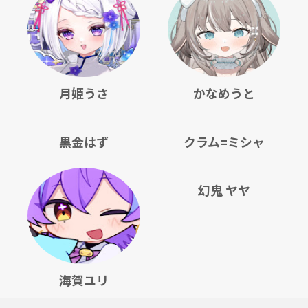
月姫うさ
かなめうと
黒金はず
クラム=ミシャ
幻鬼 ヤヤ
海賀ユリ