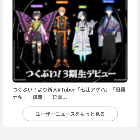
つくぶい！より新人VTuber「七辻アゲハ」「凪霧
ナキ」「槙嶺」「延喜...
ユーザーニュースをもっと見る