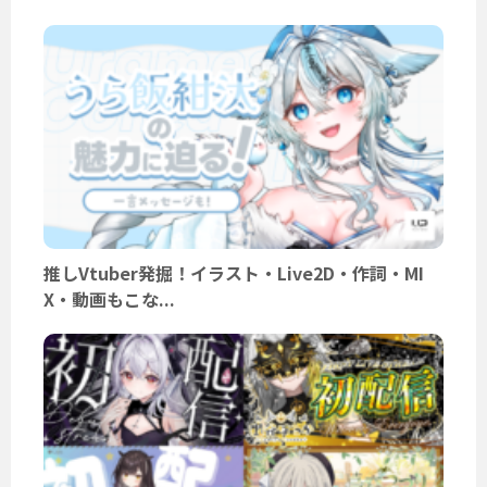
推しVtuber発掘！イラスト・Live2D・作詞・MI
X・動画もこな...