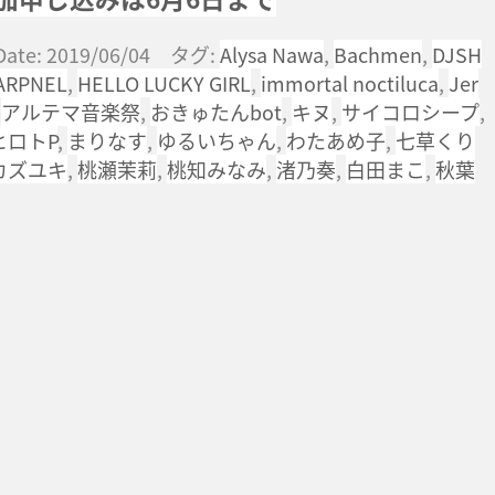
Date: 2019/06/04 タグ:
Alysa Nawa
,
Bachmen
,
DJSH
ARPNEL
,
HELLO LUCKY GIRL
,
immortal noctiluca
,
Jer
,
アルテマ音楽祭
,
おきゅたんbot
,
キヌ
,
サイコロシープ
,
ヒロトP
,
まりなす
,
ゆるいちゃん
,
わたあめ子
,
七草くり
カズユキ
,
桃瀬茉莉
,
桃知みなみ
,
渚乃奏
,
白田まこ
,
秋葉