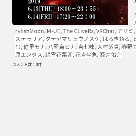
ryfishMoon
,
M-UE
,
The CLiveRs
,
VRChat
,
アザミ
ステラリア
,
タテヤマリュウノスケ
,
はるきねる
,
む
,
億里モナ
,
八咫烏ヒナ
,
吉七味
,
大村紫真
,
春野
原エンタス
,
綿雪花菜卯
,
花吉∞魚
,
薮井佑介
コメント数：0件