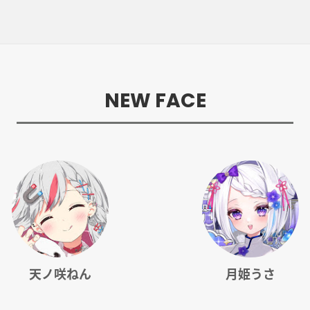
NEW FACE
天ノ咲ねん
月姫うさ