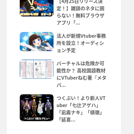
【4月25日リリース決
定！】雑談のネタに困
らない！無料ブラウザ
アプリ「...
法人が新規Vtuber事務
所を設立！オーディシ
ョン予定
バーチャルは危険か可
能性か？ 高校国語教材
にVTuberねむ著『メタ
バ...
つくぶい！より新人VT
uber「七辻アゲハ」
「凪霧ナキ」「槙嶺」
「延喜...