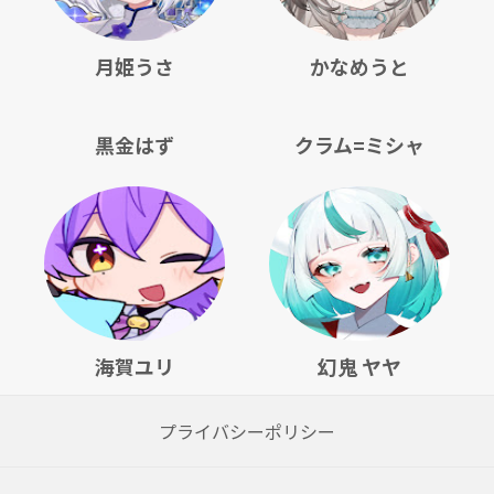
月姫うさ
かなめうと
黒金はず
クラム=ミシャ
海賀ユリ
幻鬼 ヤヤ
プライバシーポリシー