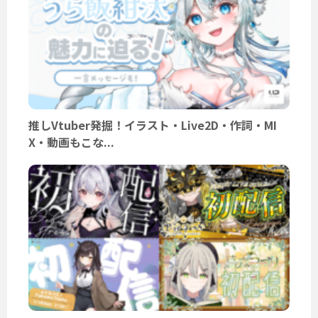
推しVtuber発掘！イラスト・Live2D・作詞・MI
X・動画もこな...