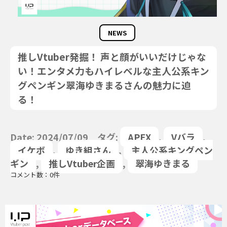
NEWS
推しVtuber発掘！ 声と顔がいいだけじゃな
い！エンタメ力もハイレベルな主人公系キン
グペンギン翠海ゆきまるさんの魅力に迫
る！
Date: 2024/07/09 タグ:
APEX
,
Vバラ
,
イケボ
,
ゆき組さん
,
主人公系キングペン
ギン
,
推しVtuber企画
,
翠海ゆきまる
コメント数：0件