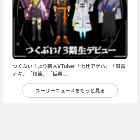
つくぶい！より新人VTuber「七辻アゲハ」「凪霧
ナキ」「槙嶺」「延喜...
ユーザーニュースをもっと見る