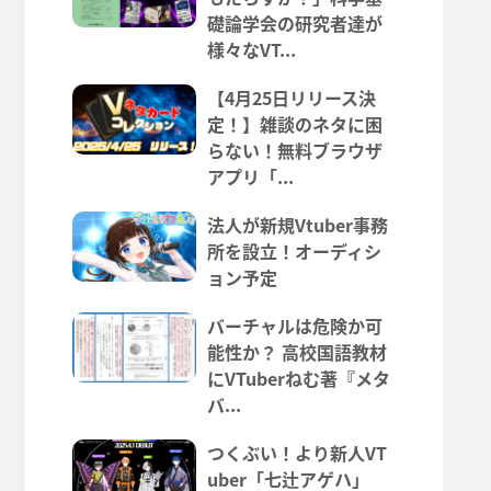
礎論学会の研究者達が
様々なVT...
【4月25日リリース決
定！】雑談のネタに困
らない！無料ブラウザ
アプリ「...
法人が新規Vtuber事務
所を設立！オーディシ
ョン予定
バーチャルは危険か可
能性か？ 高校国語教材
にVTuberねむ著『メタ
バ...
つくぶい！より新人VT
uber「七辻アゲハ」