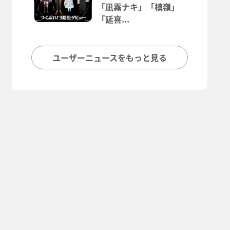
「凪霧ナキ」「槙嶺」
「延喜...
ユーザーニュースをもっと見る