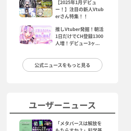
【2025年1月デビュ
ー！】注目の新人Vtub
erさん特集！！
推しVtuber発掘！朝活
1日だけでCH登録1300
人増！デビュー3ヶ...
公式ニュースをもっと見る
ユーザーニュース
「メタバースは解放を
もたらすか？」科学基