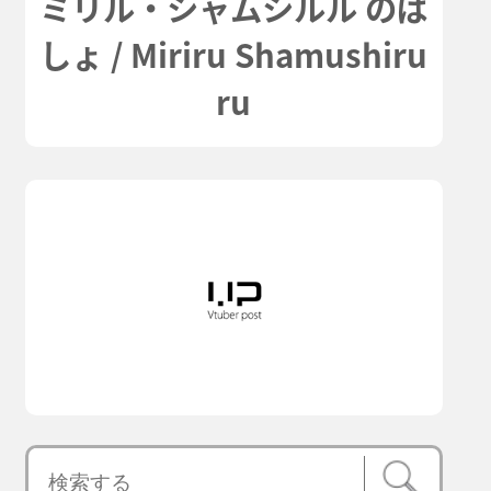
ミリル・シャムシルル のば
しょ / Miriru Shamushiru
ru