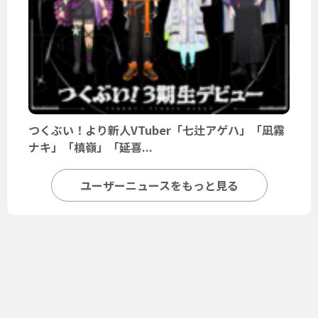
つくぶい！より新人VTuber「七辻アゲハ」「凪霧
ナキ」「槙嶺」「延喜...
ユーザーニュースをもっと見る