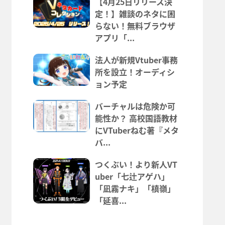
【4月25日リリース決
定！】雑談のネタに困
らない！無料ブラウザ
アプリ「...
法人が新規Vtuber事務
所を設立！オーディシ
ョン予定
バーチャルは危険か可
能性か？ 高校国語教材
にVTuberねむ著『メタ
バ...
つくぶい！より新人VT
uber「七辻アゲハ」
「凪霧ナキ」「槙嶺」
「延喜...