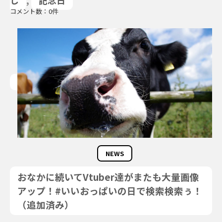
し
,
記念日
コメント数：0件
NEWS
おなかに続いてVtuber達がまたも大量画像
アップ！#いいおっぱいの日で検索検索ぅ！
（追加済み）