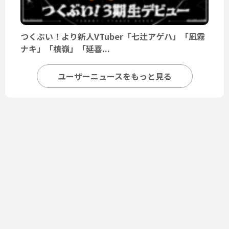
つくぶい！より新人VTuber「七辻アゲハ」「凪霧
ナキ」「槙嶺」「延喜...
ユーザーニュースをもっと見る