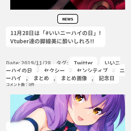
NEWS
11月28日は「#いいニーハイの日」!
Vtuber達の脚線美に酔いしれろ!!
Date: 2019/11/28 タグ:
Twitter
,
いいニ
ーハイの日
,
セクシー
,
センシティブ
,
ニ
ーハイ
,
まとめ
,
まとめ画像
,
記念日
コメント数：0件