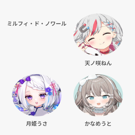
ミルフィ・ド・ノワール
天ノ咲ねん
月姫うさ
かなめうと