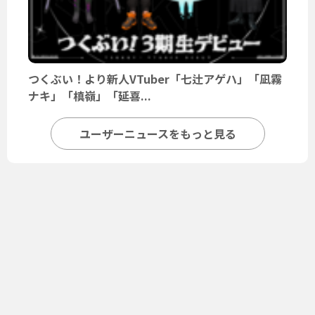
つくぶい！より新人VTuber「七辻アゲハ」「凪霧
ナキ」「槙嶺」「延喜...
ユーザーニュースをもっと見る