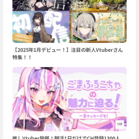
【2025年1月デビュー！】注目の新人Vtuberさん
特集！！
推しVtuber発掘！朝活1日だけでCH登録1300人