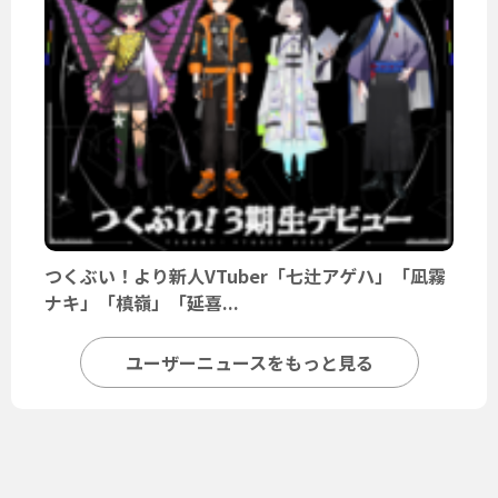
つくぶい！より新人VTuber「七辻アゲハ」「凪霧
ナキ」「槙嶺」「延喜...
ユーザーニュースをもっと見る