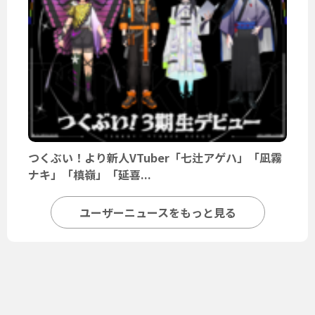
つくぶい！より新人VTuber「七辻アゲハ」「凪霧
ナキ」「槙嶺」「延喜...
ユーザーニュースをもっと見る