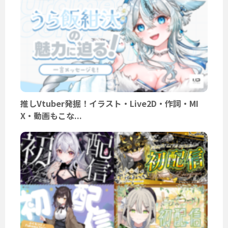
推しVtuber発掘！イラスト・Live2D・作詞・MI
X・動画もこな...