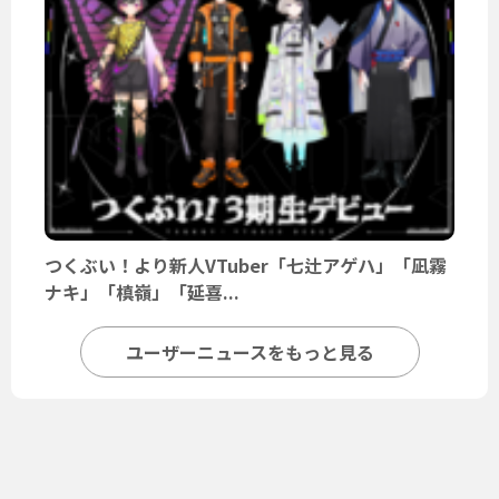
つくぶい！より新人VTuber「七辻アゲハ」「凪霧
ナキ」「槙嶺」「延喜...
ユーザーニュースをもっと見る