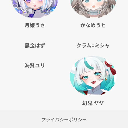
月姫うさ
かなめうと
黒金はず
クラム=ミシャ
海賀ユリ
幻鬼 ヤヤ
プライバシーポリシー