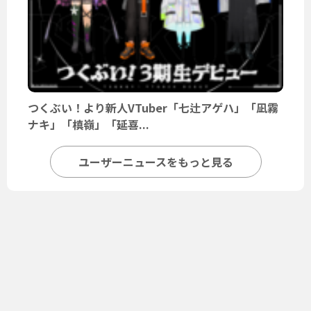
つくぶい！より新人VTuber「七辻アゲハ」「凪霧
ナキ」「槙嶺」「延喜...
ユーザーニュースをもっと見る