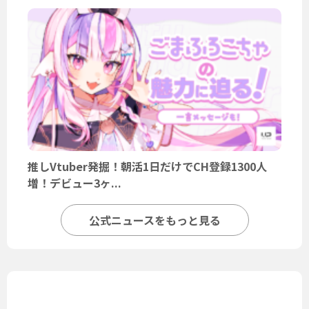
推しVtuber発掘！朝活1日だけでCH登録1300人
増！デビュー3ヶ...
公式ニュースをもっと見る
ユーザーニュース