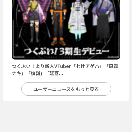
つくぶい！より新人VTuber「七辻アゲハ」「凪霧
ナキ」「槙嶺」「延喜...
ユーザーニュースをもっと見る