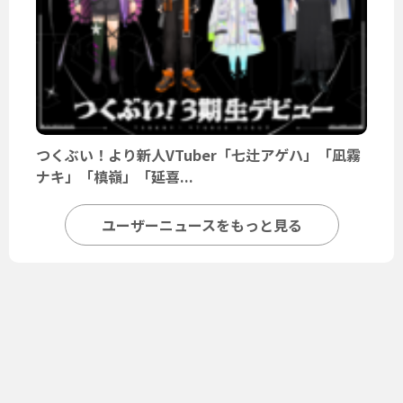
つくぶい！より新人VTuber「七辻アゲハ」「凪霧
ナキ」「槙嶺」「延喜...
ユーザーニュースをもっと見る