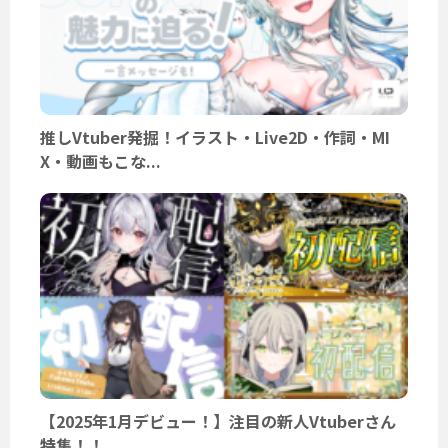
推しVtuber発掘！イラスト・Live2D・作詞・MI
X・動画もこな...
【2025年1月デビュー！】注目の新人Vtuberさん
特集！！