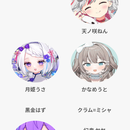
天ノ咲ねん
月姫うさ
かなめうと
黒金はず
クラム=ミシャ