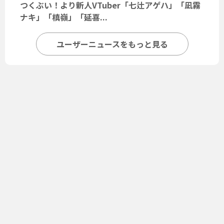
つくぶい！より新人VTuber「七辻アゲハ」「凪霧
ナキ」「槙嶺」「延喜...
ユーザーニュースをもっと見る