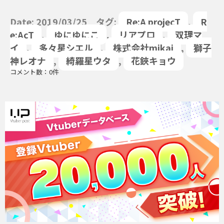
Date: 2019/03/25 タグ:
Re:A projecT
,
R
e:AcT
,
ゆにゆにこ
,
リアプロ
,
双理マ
イ
,
多々星シエル
,
株式会社mikai
,
獅子
神レオナ
,
綺羅星ウタ
,
花鋏キョウ
コメント数：0件