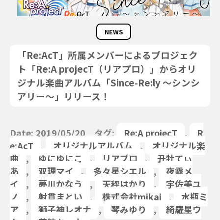
NEWS
「Re:AcT」所属メンバーによるプロジェク
ト「Re:A projecT（リアプロ）」からオリ
ジナル楽曲アルバム「Since-Re:ly ～シンシ
アリー～」リリース！
Date: 2019/05/20 タグ:
Re:A projecT
,
R
e:AcT
,
オリジナルアルバム
,
オリジナル楽
曲
,
ゆにゆにこ
,
リアプロ
,
丑牡てぃ
あ
,
双理マイ
,
多々星シエル
,
夜霧メ
イ
,
夢川かなう
,
天秤はかり
,
宇佐美ユ
ノ
,
射貫まとい
,
株式会社mikai
,
水瓶ミ
ア
,
獅子神レオナ
,
琴みゆり
,
綺羅星ウ