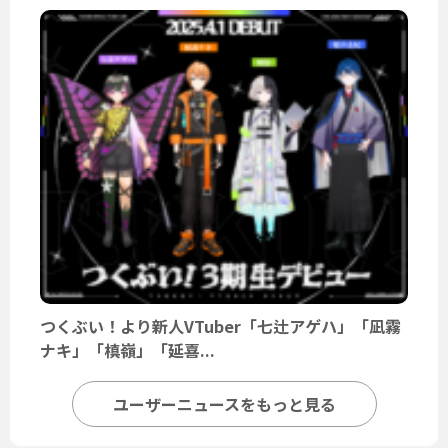
つくぶい！より新人VTuber「七辻アゲハ」「凪霧
ナキ」「槙嶺」「延喜...
ユーザーニュースをもっと見る