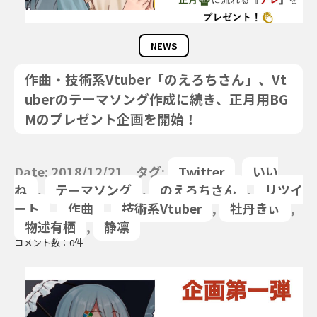
NEWS
作曲・技術系Vtuber「のえろちさん」、Vt
uberのテーマソング作成に続き、正月用BG
Mのプレゼント企画を開始！
Date: 2018/12/21 タグ:
Twitter
,
いい
ね
,
テーマソング
,
のえろちさん
,
リツイ
ート
,
作曲
,
技術系Vtuber
,
牡丹きぃ
,
物述有栖
,
静凛
コメント数：0件