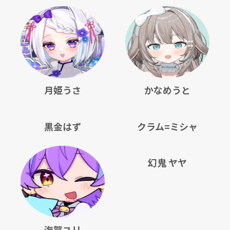
月姫うさ
かなめうと
黒金はず
クラム=ミシャ
幻鬼 ヤヤ
海賀ユリ