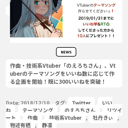
NEWS
作曲・技術系Vtuber「のえろちさん」、Vt
uberのテーマソングをいいね数に応じて作
る企画を開始！既に300いいねを突破！
Date: 2018/12/10 タグ:
Twitter
,
いい
ね
,
テーマソング
,
のえろちさん
,
リツイ
ート
,
作曲
,
技術系Vtuber
,
牡丹きぃ
,
物述有栖
,
静凛