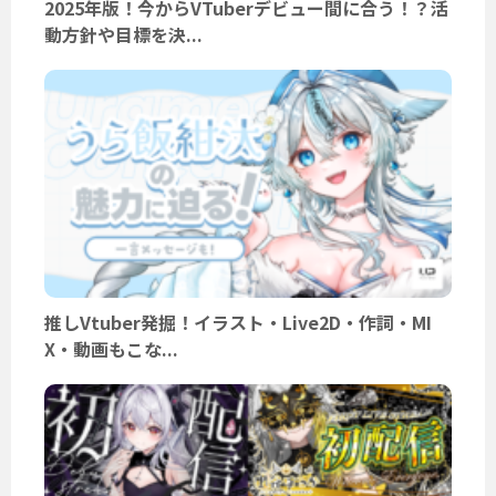
2025年版！今からVTuberデビュー間に合う！？活
動方針や目標を決...
推しVtuber発掘！イラスト・Live2D・作詞・MI
X・動画もこな...