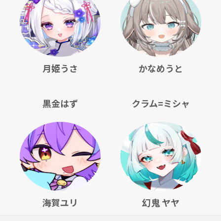
月姫うさ
かなめうと
黒金はず
クラム=ミシャ
海賀ユリ
幻鬼 ヤヤ