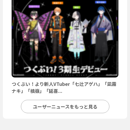
つくぶい！より新人VTuber「七辻アゲハ」「凪霧
ナキ」「槙嶺」「延喜...
ユーザーニュースをもっと見る