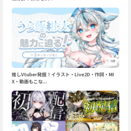
推しVtuber発掘！イラスト・Live2D・作詞・MI
X・動画もこな...